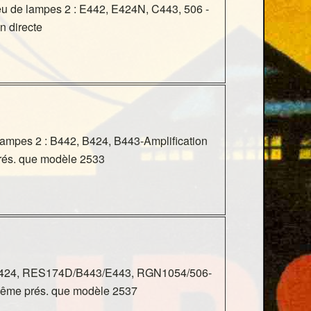
eu de lampes 2 : E442, E424N, C443, 506 -
n directe
ampes 2 : B442, B424, B443-Amplification
rés. que modèle 2533
E424, RES174D/B443/E443, RGN1054/506-
Même prés. que modèle 2537