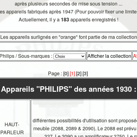
après plusieurs secondes de mise sous tension ...
les appareils fabriqués après 1947 (Pour pouvoir fixer une limite
Actuellement, il y a
183
appareils enregistrés !
Les appareils surlignés en "orange" font partie de ma collection
Philips / Sous-marques :
Afficher la collection
A
Page :
[0]
[1]
[2]
[3]
Appareils "PHILIPS" des années 1930 :
différentes possibilités d'utilisation sont propo
HAUT-
meuble (2088, 2089 & 2090). Le 2088 est prévu
PARLEUR
327. Le 2090 a un amplificateur 2750. Le m