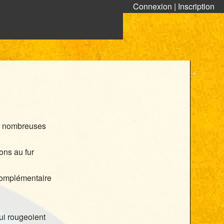
Connexion
|
Inscription
es nombreuses
ions au fur
 complémentaire
ui rougeoient