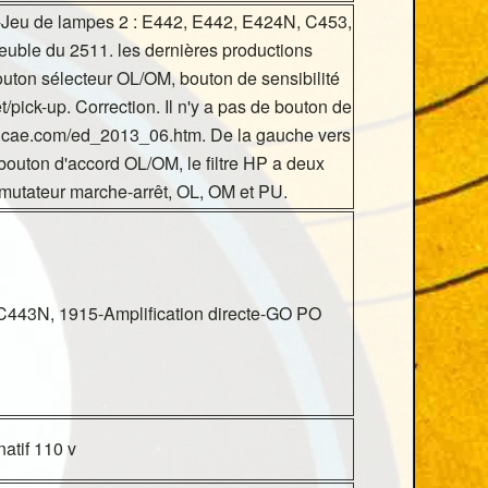
-Jeu de lampes 2 : E442, E442, E424N, C453,
uble du 2511. les dernières productions
uton sélecteur OL/OM, bouton de sensibilité
t/pick-up. Correction. Il n'y a pas de bouton de
usicae.com/ed_2013_06.htm. De la gauche vers
e bouton d'accord OL/OM, le filtre HP a deux
mmutateur marche-arrêt, OL, OM et PU.
C443N, 1915-Amplification directe-GO PO
natif 110 v