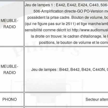
Jeu de lampes 1 : E442, E442, E424, C443, 506
506-Amplification directe-GO PO-Version me
possèdent la prise cadre. Bouton de volume, bo
MEUBLE-
(qui ne figure pas sur le 2511) et tige marche/arrê
RADIO
sensibilité comme décrit ici http://www.audiom
la droite on trouve: le cadran d'étallonage, l
positions, le bouton de volume et le co
MEUBLE-
Jeu de lampes : B442, B442, B424, C443N, 
RADIO
PHONO
Secteur alter