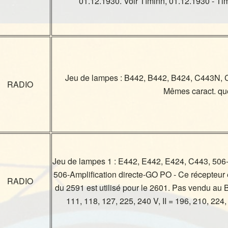
01.12.1930. Voir Tíminn, 01.12.1930 - Tim
Jeu de lampes : B442, B442, B424, C443N, C
RADIO
Mêmes caract. q
Jeu de lampes 1 : E442, E442, E424, C443, 506
506-Amplification directe-GO PO - Ce récepteur 
RADIO
du 2591 est utilisé pour le 2601. Pas vendu au B
111, 118, 127, 225, 240 V, II = 196, 210, 224,