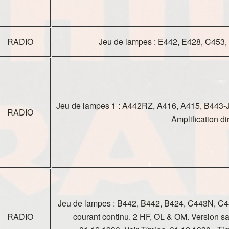
RADIO
Jeu de lampes : E442, E428, C453
Jeu de lampes 1 : A442RZ, A416, A415, B443-
RADIO
Amplification d
Jeu de lampes : B442, B442, B424, C443N, C4
RADIO
courant continu. 2 HF, OL & OM. Version sa