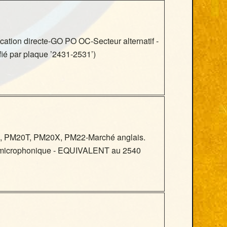
ation directe-GO PO OC-Secteur alternatif -
fié par plaque ’2431-2531’)
12, PM20T, PM20X, PM22-Marché anglais.
ti-microphonique - EQUIVALENT au 2540