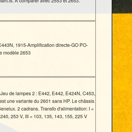
arit.is. A comparer avec 2553 et 2653.
443N, 1915-Amplification directe-GO PO-
ue modèle 2653
-Jeu de lampes 2 : E442, E442, E424N, C453,
est une variante du 2601 sans HP. Le châssis
enelux. 2 cadrans. Transfo d'alimentation: I =
 240, 253 V, III = 103, 135, 143, 155, 225 V